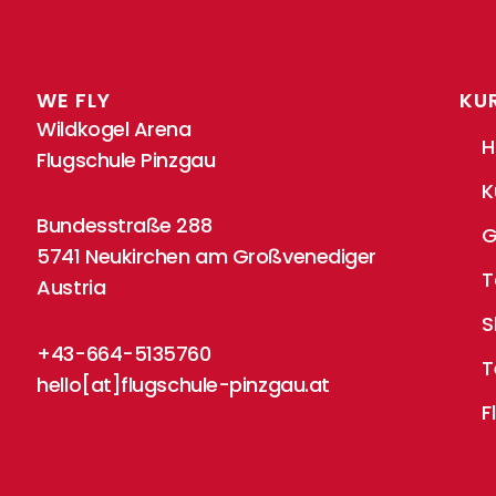
WE FLY
KU
Wildkogel Arena
H
Flugschule Pinzgau
K
Bundesstraße 288
G
5741 Neukirchen am Großvenediger
T
Austria
S
+43-664-5135760
T
hello[at]flugschule-pinzgau.at
F