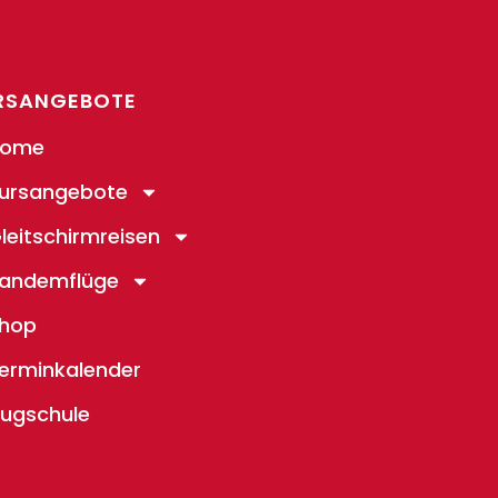
RSANGEBOTE
ome
ursangebote
leitschirmreisen
andemflüge
hop
erminkalender
lugschule