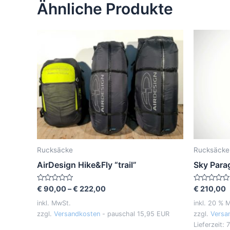
Ähnliche Produkte
Rucksäcke
Rucksäcke
AirDesign Hike&Fly “trail”
Sky Para
Bewertet
Bewertet
€
90,00
–
€
222,00
€
210,00
mit
mit
0
0
inkl. MwSt.
inkl. 20 % 
von
von
zzgl.
Versandkosten
- pauschal 15,95 EUR
zzgl.
Versa
5
5
Lieferzeit:
7