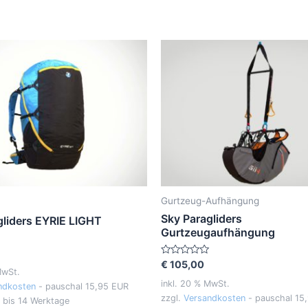
Gurtzeug-Aufhängung
Sky Paragliders
gliders EYRIE LIGHT
Gurtzeugaufhängung
Bewertet
€
105,00
MwSt.
mit
0
inkl. 20 % MwSt.
ndkosten
- pauschal 15,95 EUR
von
zzgl.
Versandkosten
- pauschal 15
5
 bis 14 Werktage