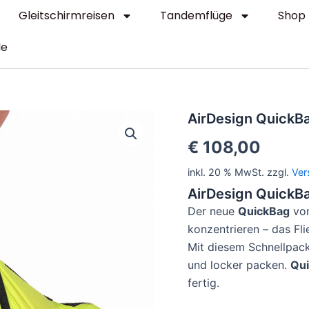
Gleitschirmreisen
Tandemflüge
Shop
le
AirDesign
AirDesign QuickB
QuickBag
€
108,00
Menge
inkl. 20 % MwSt.
zzgl.
Ver
AirDesign QuickB
Der neue
QuickBag
vo
konzentrieren – das Fli
Mit diesem Schnellpack
und locker packen.
Qu
fertig.