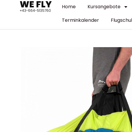
WE FLY
Zum
Home
Kursangebote
+43-664-5135760
Inhalt
springen
Terminkalender
Flugschu