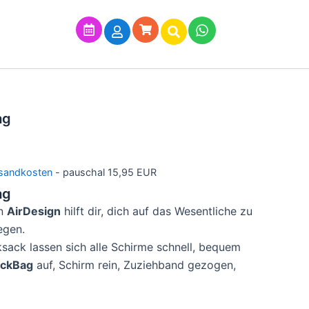
ag
sandkosten
- pauschal 15,95 EUR
ag
n
AirDesign
hilft dir, dich auf das Wesentliche zu
egen.
sack lassen sich alle Schirme schnell, bequem
ickBag
auf, Schirm rein, Zuziehband gezogen,