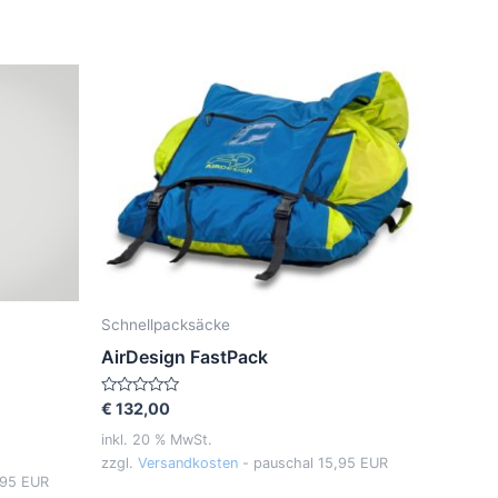
Schnellpacksäcke
AirDesign FastPack
Bewertet
€
132,00
mit
0
inkl. 20 % MwSt.
von
zzgl.
Versandkosten
- pauschal 15,95 EUR
5
,95 EUR