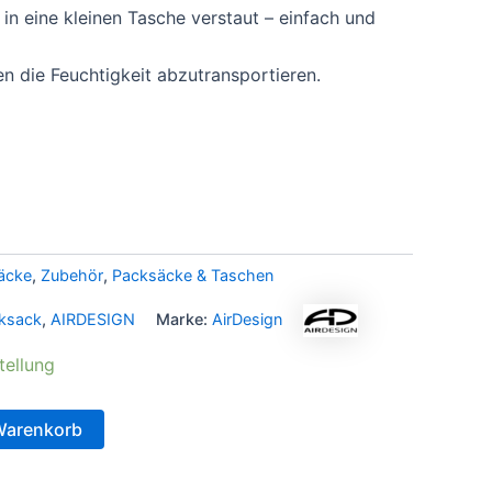
in eine kleinen Tasche verstaut – einfach und
en die Feuchtigkeit abzutransportieren.
äcke
,
Zubehör
,
Packsäcke & Taschen
cksack
,
AIRDESIGN
Marke:
AirDesign
tellung
Warenkorb