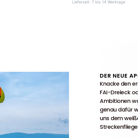
Lieferzeit:
7 bis 14 Werktage
DER NEUE AP
Knacke den er
FAI-Dreieck od
Ambitionen wa
genau dafür 
uns dem weiße
Streckenfliege