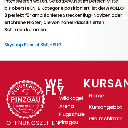
intensivieren wollen. Selbstbewusst im Bereich Mitte
bis oberste EN-B Kategorie positioniert, ist der
APOLLO
3
perfekt für ambitionierte Streckenflug-Novizen oder
erfahrene Piloten, die von höher klassifizierten
Schirmen kommen.
Skyshop Preis: 4.350,- EUR
WE
KURSA
FLY
Home
Wildkogel
Arena
Kursangebote
Flugschule
Gleitschirmrei
Pinzgau
ÖFFNUNGSZEITEN