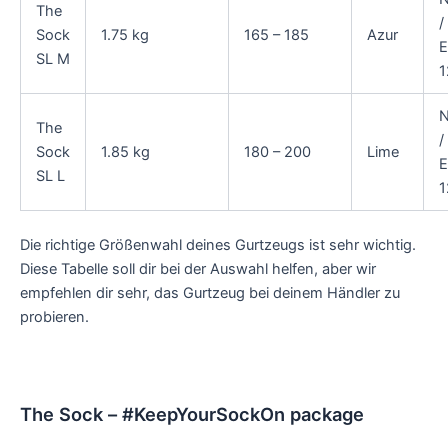
The
/
Sock
1.75 kg
165 – 185
Azur
E
SL M
1
N
The
/
Sock
1.85 kg
180 – 200
Lime
E
SL L
1
Die richtige Größenwahl deines Gurtzeugs ist sehr wichtig.
Diese Tabelle soll dir bei der Auswahl helfen, aber wir
empfehlen dir sehr, das Gurtzeug bei deinem Händler zu
probieren.
The Sock – #KeepYourSockOn package