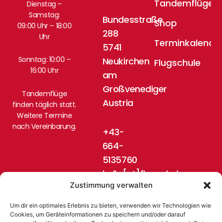
Tandemflüge
Dienstag –
Samstag:
Bundesstraße
Shop
09:00 Uhr – 18:00
288
Uhr
Terminkalende
5741
Sonntag: 10:00 –
Neukirchen
Flugschule
16:00 Uhr
am
Großvenediger
Tandemflüge
Austria
finden täglich statt.
Weitere Termine
nach Vereinbarung.
+43-
664-
5135760
hello[at]flugschule-
Zustimmung verwalten
pinzgau.at
Um dir ein optimales Erlebnis zu bieten, verwenden wir Technologien wie
Cookies, um Geräteinformationen zu speichern und/oder darauf