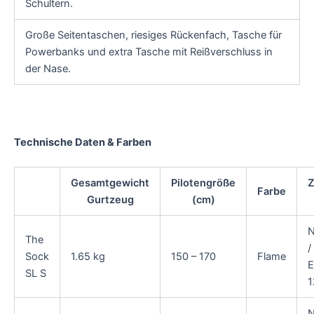
Schultern.
Große Seitentaschen, riesiges Rückenfach, Tasche für
Powerbanks und extra Tasche mit Reißverschluss in
der Nase.
Technische Daten & Farben
Gesamtgewicht
Pilotengröße
Z
Farbe
Gurtzeug
(cm)
N
The
/
Sock
1.65 kg
150 – 170
Flame
E
SL S
1
N