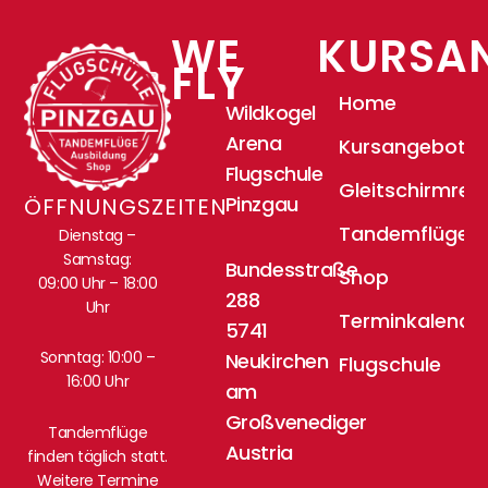
WE
KURSA
FLY
Home
Wildkogel
Arena
Kursangebote
Flugschule
Gleitschirmrei
Pinzgau
ÖFFNUNGSZEITEN
Tandemflüge
Dienstag –
Samstag:
Bundesstraße
Shop
09:00 Uhr – 18:00
288
Uhr
Terminkalende
5741
Sonntag: 10:00 –
Neukirchen
Flugschule
16:00 Uhr
am
Großvenediger
Tandemflüge
Austria
finden täglich statt.
Weitere Termine