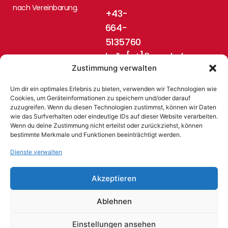
nach Vereinbarung.
+43-
664-
5135760
hello[at]flugschule-
Zustimmung verwalten
pinzgau.at
Um dir ein optimales Erlebnis zu bieten, verwenden wir Technologien wie
Cookies, um Geräteinformationen zu speichern und/oder darauf
zuzugreifen. Wenn du diesen Technologien zustimmst, können wir Daten
wie das Surfverhalten oder eindeutige IDs auf dieser Website verarbeiten.
Wenn du deine Zustimmung nicht erteilst oder zurückziehst, können
bestimmte Merkmale und Funktionen beeinträchtigt werden.
Dienste verwalten
© 2024 Flugschule Pinzgau, Austria
Akzeptieren
Ablehnen
AGB
Impressum
Datenschutz
Widerrufsrecht
Zahlungen
Batterieentsorgung
Cookie
HTML
Einstellungen ansehen