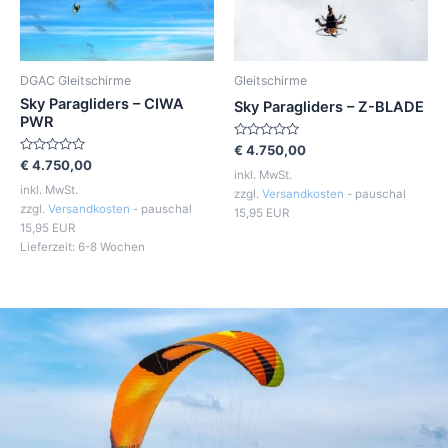
DGAC Gleitschirme
Gleitschirme
Sky Paragliders – CIWA
Sky Paragliders – Z-BLADE
PWR
Bewertet
€
4.750,00
mit
Bewertet
€
4.750,00
0
inkl. MwSt.
mit
von
0
inkl. MwSt.
zzgl.
Versandkosten
- pauschal
5
von
zzgl.
Versandkosten
- pauschal
5
15,95 EUR
15,95 EUR
Lieferzeit:
6-8 Wochen