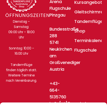
Arena
Kursangebote
Flugschule
Gleitschirmrei
Pinzgau
ÖFFNUNGSZEITEN
Tandemflüge
Dienstag –
Samstag:
Bundesstraße
Shop
09:00 Uhr – 18:00
288
Uhr
Terminkalende
5741
Sonntag: 10:00 –
Neukirchen
Flugschule
16:00 Uhr
am
Großvenediger
Tandemflüge
Austria
finden täglich statt.
Weitere Termine
nach Vereinbarung.
+43-
664-
5135760
hello[at]flugschule-