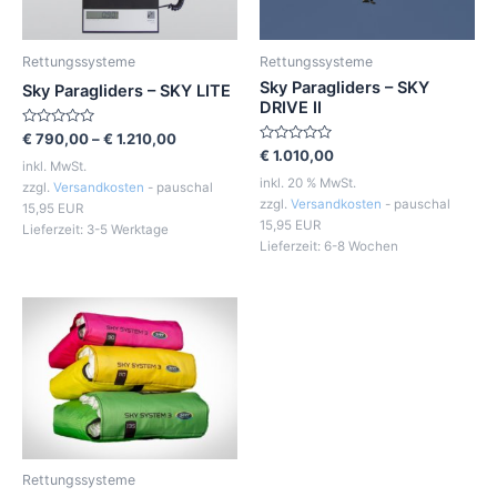
Rettungssysteme
Rettungssysteme
Sky Paragliders – SKY
Sky Paragliders – SKY LITE
DRIVE II
Bewertet
€
790,00
–
€
1.210,00
mit
Bewertet
€
1.010,00
0
inkl. MwSt.
mit
von
0
inkl. 20 % MwSt.
zzgl.
Versandkosten
- pauschal
5
von
zzgl.
Versandkosten
- pauschal
5
15,95 EUR
15,95 EUR
Lieferzeit:
3-5 Werktage
Lieferzeit:
6-8 Wochen
Rettungssysteme