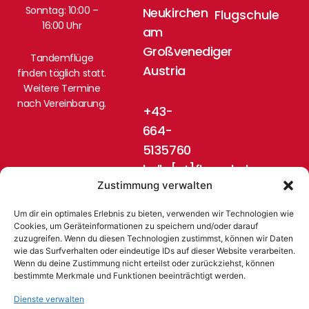
Sonntag: 10:00 –
Neukirchen
Flugschule
16:00 Uhr
am
Großvenediger
Tandemflüge
Austria
finden täglich statt.
Weitere Termine
nach Vereinbarung.
+43-
664-
5135760
hello[at]flugschule-
Zustimmung verwalten
pinzgau.at
Um dir ein optimales Erlebnis zu bieten, verwenden wir Technologien wie
Cookies, um Geräteinformationen zu speichern und/oder darauf
zuzugreifen. Wenn du diesen Technologien zustimmst, können wir Daten
wie das Surfverhalten oder eindeutige IDs auf dieser Website verarbeiten.
Wenn du deine Zustimmung nicht erteilst oder zurückziehst, können
bestimmte Merkmale und Funktionen beeinträchtigt werden.
Dienste verwalten
© 2024 Flugschule Pinzgau, Austria