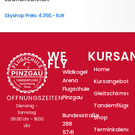
Skyshop Preis: 4.350,- EUR
WE
KURSA
FLY
Home
Wildkogel
Arena
Kursangebote
Flugschule
Gleitschirmrei
Pinzgau
ÖFFNUNGSZEITEN
Tandemflüge
Dienstag –
Samstag:
Bundesstraße
Shop
09:00 Uhr – 18:00
288
Uhr
Terminkalende
5741