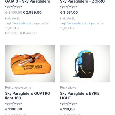
GAIA 3 – Sky Paragliders
Sky Paragliders – ZORRO
Bewertet
Bewertet
€
3.100,00
€
2.999,00
€
3.531,00
mit
mit
0
0
inkl. MwSt.
inkl. MwSt.
von
von
zzgl.
Versandkosten
- pauschal
zzgl.
Versandkosten
- pauschal
5
5
15,95 EUR
15,95 EUR
Lieferzeit:
6-8 Wochen
Rettungssysteme
Rucksäcke
Sky Paragliders QUATRO
Sky Paragliders EYRIE
light 160
LIGHT
Bewertet
Bewertet
€
1.190,00
€
210,00
mit
mit
0
0