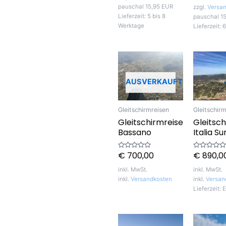
pauschal 15,95 EUR
zzgl.
Versa
Lieferzeit:
5 bis 8
pauschal 1
Werktage
Lieferzeit:
6
AUSVERKAUFT
Gleitschirmreisen
Gleitschir
Gleitschirmreise
Gleitsch
Bassano
Italia Su
€
700,00
€
890,0
Bewertet
Bewertet
mit
mit
0
0
inkl. MwSt.
inkl. MwSt.
von
von
5
5
inkl.
Versandkosten
inkl.
Versan
Lieferzeit:
E