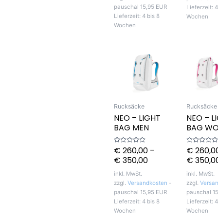
pauschal 15,95 EUR
Lieferzeit:
4
Lieferzeit:
4 bis 8
Wochen
Wochen
Rucksäcke
Rucksäcke
NEO – LIGHT
NEO – L
BAG MEN
BAG W
€
260,00
–
€
260,0
Bewertet
Bewertet
mit
mit
€
350,00
€
350,0
0
0
von
von
5
5
inkl. MwSt.
inkl. MwSt.
zzgl.
Versandkosten
-
zzgl.
Versa
pauschal 15,95 EUR
pauschal 1
Lieferzeit:
4 bis 8
Lieferzeit:
4
Wochen
Wochen