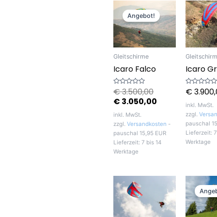
Ursprünglicher
Aktueller
Preis
Preis
Angebot!
war:
ist:
€ 3.500,00
€ 3.050,00.
Gleitschirme
Gleitschir
Icaro Falco
Icaro Gr
€
3.500,00
€
3.900,
Bewertet
Bewertet
mit
mit
€
3.050,00
0
0
inkl. MwSt.
von
von
5
5
zzgl.
Versa
inkl. MwSt.
pauschal 1
zzgl.
Versandkosten
-
Lieferzeit:
7
pauschal 15,95 EUR
Werktage
Lieferzeit:
7 bis 14
Werktage
Angeb