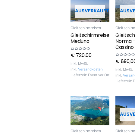
AUSVERKAUFT
AUSV
Gleitschirmreisen
Gleitschir
Gleitschirmreise
Gleitsch
Meduno
Norma 
Cassino
€
720,00
Bewertet
mit
€
890,0
Bewertet
0
inkl. MwSt.
mit
von
0
5
inkl.
Versandkosten
inkl. MwSt.
von
5
Lieferzeit:
Event vor Ort
inkl.
Versan
Lieferzeit:
E
AUSV
Gleitschirmreisen
Gleitschir