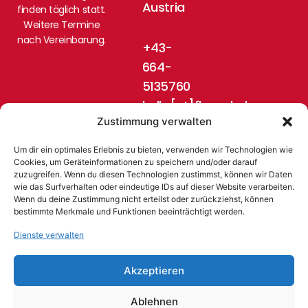
Austria
finden täglich statt.
Weitere Termine
nach Vereinbarung.
+43-
664-
5135760
hello[at]flugschule-
Zustimmung verwalten
pinzgau.at
Um dir ein optimales Erlebnis zu bieten, verwenden wir Technologien wie
Cookies, um Geräteinformationen zu speichern und/oder darauf
zuzugreifen. Wenn du diesen Technologien zustimmst, können wir Daten
wie das Surfverhalten oder eindeutige IDs auf dieser Website verarbeiten.
Wenn du deine Zustimmung nicht erteilst oder zurückziehst, können
bestimmte Merkmale und Funktionen beeinträchtigt werden.
Dienste verwalten
© 2024 Flugschule Pinzgau, Austria
Akzeptieren
Ablehnen