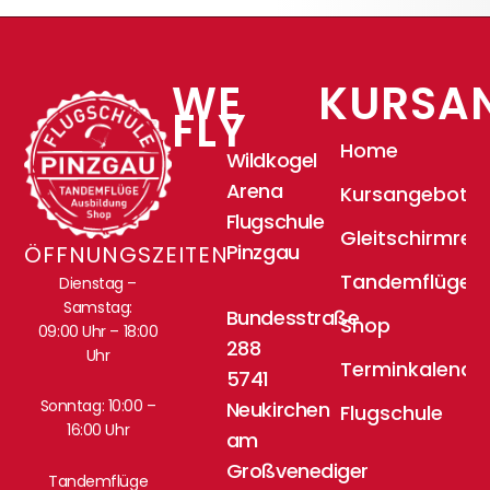
WE
KURSA
FLY
Home
Wildkogel
Arena
Kursangebote
Flugschule
Gleitschirmrei
Pinzgau
ÖFFNUNGSZEITEN
Tandemflüge
Dienstag –
Samstag:
Bundesstraße
Shop
09:00 Uhr – 18:00
288
Uhr
Terminkalende
5741
Sonntag: 10:00 –
Neukirchen
Flugschule
16:00 Uhr
am
Großvenediger
Tandemflüge