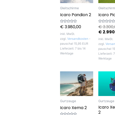
Gleitschirme
Gleitschir
Icaro Pandion 2
Icaro Pi
€
3.980,00
€
3.300,
Bewertet
Bewertet
mit
mit
€
2.990
0
0
inkl. MwSt.
von
von
5
5
zzgl.
Versandkosten
-
inkl. MwSt.
pauschal 15,95 EUR
zzgl.
Versa
Lieferzeit:
7 bis 14
pauschal 1
Werktage
Lieferzeit:
7
Werktage
Gurtzeuge
Gurtzeuge
Icaro Xe
Icaro Xema 2
2