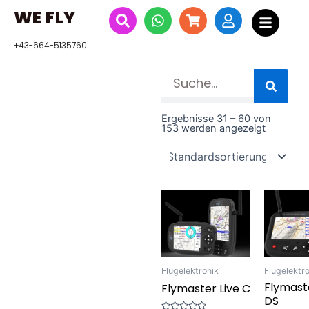
Zum
WE FLY
Inhalt
springen
+43-664-5135760
Suche
Ergebnisse 31 – 60 von
153 werden angezeigt
Flugelektronik
Flugelektr
Flymaste
Flymaster Live C
DS