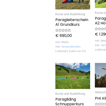
Kurse u
Kurse und Ausbildung
Parag
Paragleiterschein
A2 Hö
A1 Grundkurs
€
1.29
Bewerte
€
690,00
Bewertet
mit
mit
0
0
inkl. Mw
von
inkl. MwSt.
von
5
inkl.
Ver
5
inkl.
Versandkosten
Lieferze
Lieferzeit:
Event vor Ort
Gleitsc
Kurse und Ausbildung
PHI Al
Paragliding
Schnupperkurs