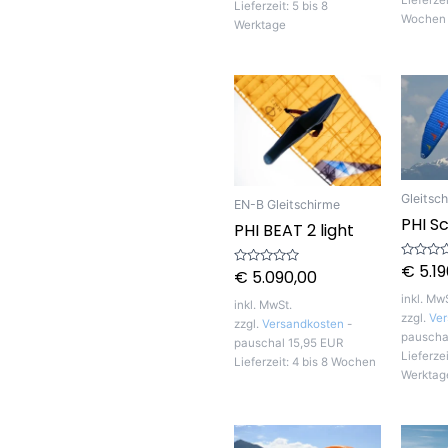
Lieferze
Lieferzeit:
5 bis 8
Wochen
Werktage
Gleitsc
EN-B Gleitschirme
PHI Sc
PHI BEAT 2 light
€
5.19
Bewerte
€
5.090,00
Bewertet
mit
mit
0
0
inkl. Mw
von
inkl. MwSt.
von
5
zzgl.
Ver
5
zzgl.
Versandkosten
-
pauscha
pauschal 15,95 EUR
Lieferze
Lieferzeit:
4 bis 8 Wochen
Werktag