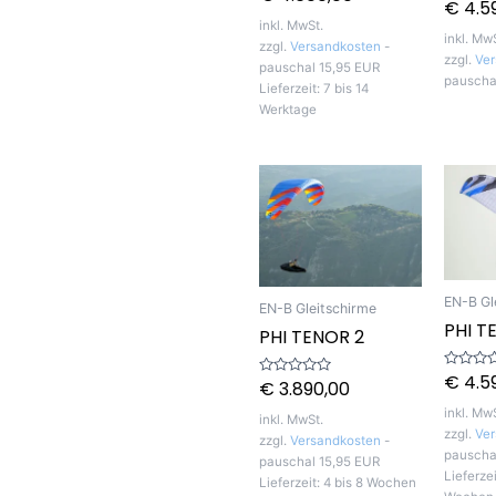
€
4.5
mit
Bewerte
0
mit
inkl. MwSt.
von
0
inkl. Mw
5
von
zzgl.
Versandkosten
-
5
zzgl.
Ver
pauschal 15,95 EUR
pauscha
Lieferzeit:
7 bis 14
Werktage
EN-B Gl
EN-B Gleitschirme
PHI TE
PHI TENOR 2
€
4.5
Bewerte
€
3.890,00
Bewertet
mit
mit
0
0
inkl. Mw
von
inkl. MwSt.
von
5
zzgl.
Ver
5
zzgl.
Versandkosten
-
pauscha
pauschal 15,95 EUR
Lieferze
Lieferzeit:
4 bis 8 Wochen