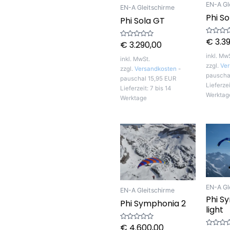
EN-A Gl
EN-A Gleitschirme
Phi S
Phi Sola GT
€
3.3
Bewerte
€
3.290,00
Bewertet
mit
mit
0
0
inkl. Mw
von
inkl. MwSt.
von
5
zzgl.
Ver
5
zzgl.
Versandkosten
-
pauscha
pauschal 15,95 EUR
Lieferze
Lieferzeit:
7 bis 14
Werktag
Werktage
EN-A Gl
EN-A Gleitschirme
Phi S
Phi Symphonia 2
light
€
4.600,00
Bewertet