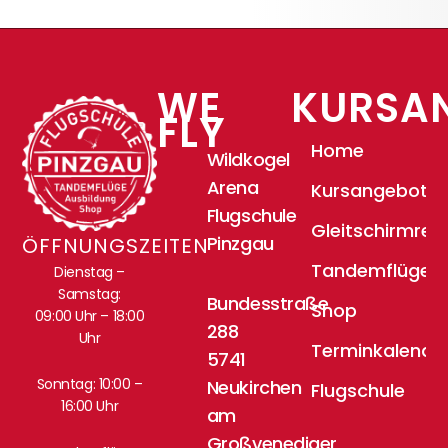
WE
KURSA
FLY
Home
Wildkogel
Arena
Kursangebote
Flugschule
Gleitschirmrei
Pinzgau
ÖFFNUNGSZEITEN
Tandemflüge
Dienstag –
Samstag:
Bundesstraße
Shop
09:00 Uhr – 18:00
288
Uhr
Terminkalende
5741
Sonntag: 10:00 –
Neukirchen
Flugschule
16:00 Uhr
am
Großvenediger