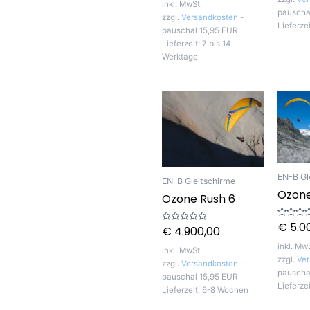
5
inkl. MwSt.
pauscha
zzgl.
Versandkosten
-
Lieferze
pauschal 15,95 EUR
Lieferzeit:
7 bis 14
Werktage
EN-B Gl
EN-B Gleitschirme
Ozone
Ozone Rush 6
€
5.0
Bewerte
€
4.900,00
Bewertet
mit
mit
0
0
inkl. Mw
von
inkl. MwSt.
von
5
zzgl.
Ver
5
zzgl.
Versandkosten
-
pauscha
pauschal 15,95 EUR
Lieferze
Lieferzeit:
6-8 Wochen