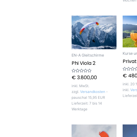
Wochen
Kurse u
EN-A Gleitschirme
Priva
Phi Viola 2
€
480
Bewerte
€
3.800,00
Bewertet
mit
mit
0
0
inkl. 20
von
inkl. MwSt.
von
5
inkl.
Ver
5
zzgl.
Versandkosten
-
Lieferze
pauschal 15,95 EUR
Lieferzeit:
7 bis 14
Werktage