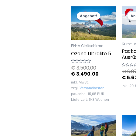
Ursprünglicher
Aktueller
Preis
Preis
Angebot!
An
war:
ist:
€ 3.500,00
€ 3.490,00.
Kurse u
EN-A Gleitschirme
Packa
Ozone Ultralite 5
Ausrü
€
3.500,00
Bewertet
€
6.8
mit
Bewerte
€
3.490,00
0
mit
€
5.6
von
0
5
von
inkl. MwSt.
5
inkl. 20
zzgl.
Versandkosten
-
pauschal 15,95 EUR
Lieferzeit:
6-8 Wochen