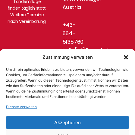
Tandemflüge
Austria
finden täglich statt.
Weitere Termine
nach Vereinbarung.
+43-
664-
5135760
hello[at]flugschule-
Zustimmung verwalten
pinzgau.at
Um dir ein optimales Erlebnis zu bieten, verwenden wir Technologien wie
Cookies, um Geräteinformationen zu speichern und/oder darauf
zuzugreifen. Wenn du diesen Technologien zustimmst, können wir Daten
wie das Surfverhalten oder eindeutige IDs auf dieser Website verarbeiten.
Wenn du deine Zustimmung nicht erteilst oder zurückziehst, können
bestimmte Merkmale und Funktionen beeinträchtigt werden.
Dienste verwalten
© 2024 Flugschule Pinzgau, Austria
Akzeptieren