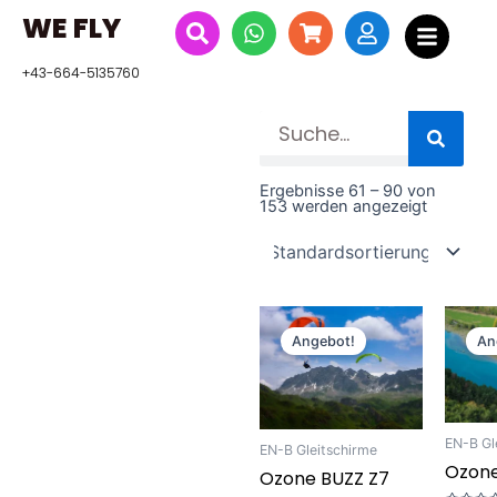
Zum
WE FLY
Inhalt
springen
+43-664-5135760
Suche
Ergebnisse 61 – 90 von
153 werden angezeigt
Ursprünglicher
Aktueller
Preis
Preis
Angebot!
An
war:
ist:
€ 4.400,00
€ 3.895,00.
EN-B Gl
EN-B Gleitschirme
Ozon
Ozone BUZZ Z7