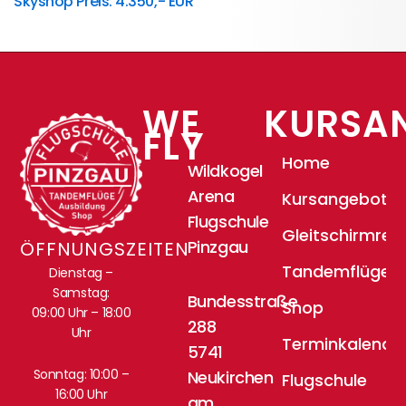
Skyshop Preis: 4.350,- EUR
WE
KURSA
FLY
Home
Wildkogel
Arena
Kursangebote
Flugschule
Gleitschirmrei
Pinzgau
ÖFFNUNGSZEITEN
Tandemflüge
Dienstag –
Samstag:
Bundesstraße
Shop
09:00 Uhr – 18:00
288
Uhr
Terminkalende
5741
Sonntag: 10:00 –
Neukirchen
Flugschule
16:00 Uhr
am