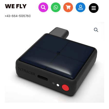
Zum
WE FLY
Inhalt
springen
+43-664-5135760
XC
Tracer
Mini
V
Menge