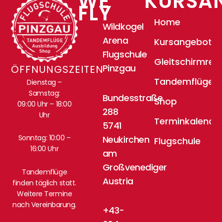
WE
KURSA
FLY
Home
Wildkogel
Arena
Kursangebote
Flugschule
Gleitschirmrei
Pinzgau
ÖFFNUNGSZEITEN
Tandemflüge
Dienstag –
Samstag:
Bundesstraße
Shop
09:00 Uhr – 18:00
288
Uhr
Terminkalende
5741
Sonntag: 10:00 –
Neukirchen
Flugschule
16:00 Uhr
am
Großvenediger
Tandemflüge
Austria
finden täglich statt.
Weitere Termine
nach Vereinbarung.
+43-