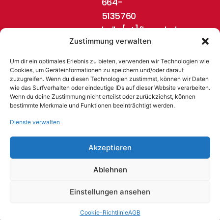
664-
5135760
hello[at]flugschule-
Zustimmung verwalten
pinzgau.at
Um dir ein optimales Erlebnis zu bieten, verwenden wir Technologien wie
Cookies, um Geräteinformationen zu speichern und/oder darauf
zuzugreifen. Wenn du diesen Technologien zustimmst, können wir Daten
wie das Surfverhalten oder eindeutige IDs auf dieser Website verarbeiten.
Wenn du deine Zustimmung nicht erteilst oder zurückziehst, können
bestimmte Merkmale und Funktionen beeinträchtigt werden.
Dienste verwalten
© 2024 Flugschule Pinzgau, Austria
Akzeptieren
Ablehnen
AGB
Impressum
Datenschutz
Widerrufsrecht
Zahlungen
Batterieentsorgung
Cookie
HTML
Einstellungen ansehen
Einstellungen
SITEMAP
Cookie-Richtlinie
AGB