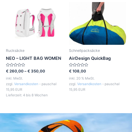
Rucksäcke
Schnellpacksäcke
NEO – LIGHT BAG WOMEN
AirDesign QuickBag
Bewertet
Bewertet
€
260,00
–
€
350,00
€
108,00
mit
mit
0
0
inkl. MwSt.
inkl. 20 % MwSt.
von
von
zzgl.
Versandkosten
- pauschal
zzgl.
Versandkosten
- pauschal
5
5
15,95 EUR
15,95 EUR
Lieferzeit:
4 bis 8 Wochen