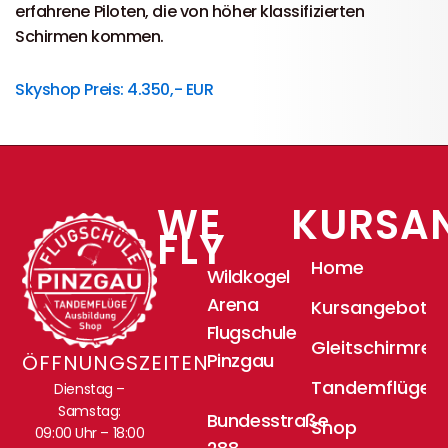
erfahrene Piloten, die von höher klassifizierten
Schirmen kommen.
Skyshop Preis: 4.350,- EUR
WE
KURSA
FLY
Home
Wildkogel
Arena
Kursangebote
Flugschule
Gleitschirmrei
Pinzgau
ÖFFNUNGSZEITEN
Tandemflüge
Dienstag –
Samstag:
Bundesstraße
Shop
09:00 Uhr – 18:00