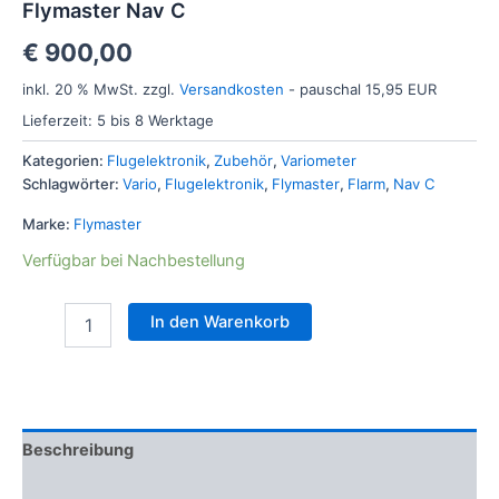
Flymaster Nav C
€
900,00
inkl. 20 % MwSt.
zzgl.
Versandkosten
- pauschal 15,95 EUR
Lieferzeit:
5 bis 8 Werktage
Kategorien:
Flugelektronik
,
Zubehör
,
Variometer
Schlagwörter:
Vario
,
Flugelektronik
,
Flymaster
,
Flarm
,
Nav C
Marke:
Flymaster
Verfügbar bei Nachbestellung
In den Warenkorb
Beschreibung
Technische Daten