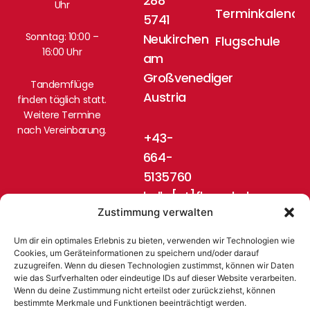
288
Uhr
Terminkalende
5741
Sonntag: 10:00 –
Neukirchen
Flugschule
16:00 Uhr
am
Großvenediger
Tandemflüge
Austria
finden täglich statt.
Weitere Termine
nach Vereinbarung.
+43-
664-
5135760
hello[at]flugschule-
Zustimmung verwalten
pinzgau.at
Um dir ein optimales Erlebnis zu bieten, verwenden wir Technologien wie
Cookies, um Geräteinformationen zu speichern und/oder darauf
zuzugreifen. Wenn du diesen Technologien zustimmst, können wir Daten
wie das Surfverhalten oder eindeutige IDs auf dieser Website verarbeiten.
Wenn du deine Zustimmung nicht erteilst oder zurückziehst, können
bestimmte Merkmale und Funktionen beeinträchtigt werden.