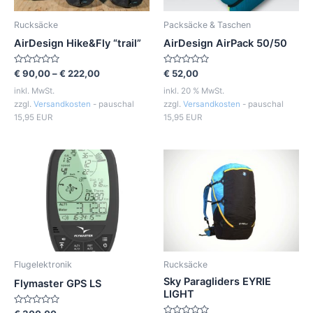
Rucksäcke
Packsäcke & Taschen
AirDesign Hike&Fly “trail”
AirDesign AirPack 50/50
Bewertet
Bewertet
€
90,00
–
€
222,00
€
52,00
mit
mit
0
0
inkl. MwSt.
inkl. 20 % MwSt.
von
von
zzgl.
Versandkosten
- pauschal
zzgl.
Versandkosten
- pauschal
5
5
15,95 EUR
15,95 EUR
Flugelektronik
Rucksäcke
Sky Paragliders EYRIE
Flymaster GPS LS
LIGHT
Bewertet