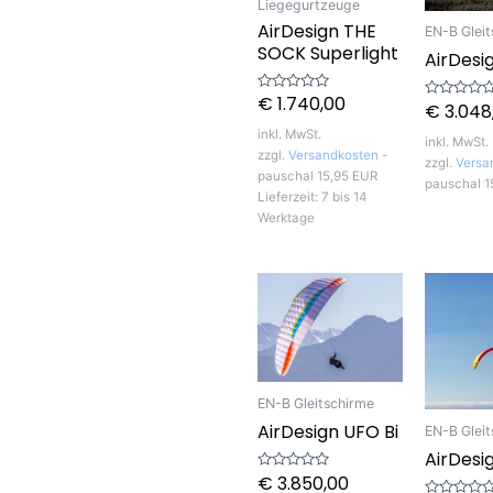
Liegegurtzeuge
AirDesign THE
EN-B Glei
SOCK Superlight
AirDesi
€
1.740,00
Bewertet
€
3.048
Bewertet
mit
mit
0
0
inkl. MwSt.
von
inkl. MwSt.
von
5
zzgl.
Versandkosten
-
5
zzgl.
Versa
pauschal 15,95 EUR
pauschal 1
Lieferzeit:
7 bis 14
Werktage
EN-B Gleitschirme
AirDesign UFO Bi
EN-B Glei
AirDesig
€
3.850,00
Bewertet
mit