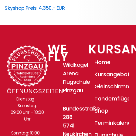
Skyshop Preis: 4.350,- EUR
WE
KURSA
FLY
Home
Wildkogel
Arena
Kursangebote
Flugschule
Gleitschirmrei
Pinzgau
ÖFFNUNGSZEITEN
Tandemflüge
Dienstag –
Samstag:
Bundesstraße
Shop
09:00 Uhr – 18:00
288
Uhr
Terminkalende
5741
Sonntag: 10:00 –
Neukirchen
Flugschule