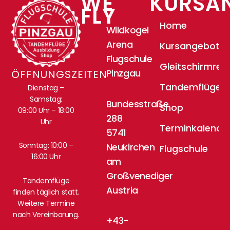
WE
KURSA
FLY
Home
Wildkogel
Arena
Kursangebote
Flugschule
Gleitschirmrei
Pinzgau
ÖFFNUNGSZEITEN
Tandemflüge
Dienstag –
Samstag:
Bundesstraße
Shop
09:00 Uhr – 18:00
288
Uhr
Terminkalende
5741
Sonntag: 10:00 –
Neukirchen
Flugschule
16:00 Uhr
am
Großvenediger
Tandemflüge
Austria
finden täglich statt.
Weitere Termine
nach Vereinbarung.
+43-