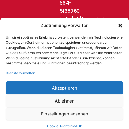
664-
5135760
hello[at]flugschule-
Zustimmung verwalten
pinzgau.at
Um dir ein optimales Erlebnis zu bieten, verwenden wir Technologien wie
Cookies, um Geräteinformationen zu speichern und/oder darauf
zuzugreifen. Wenn du diesen Technologien zustimmst, können wir Daten
wie das Surfverhalten oder eindeutige IDs auf dieser Website verarbeiten.
Wenn du deine Zustimmung nicht erteilst oder zurückziehst, können
bestimmte Merkmale und Funktionen beeinträchtigt werden.
Dienste verwalten
© 2024 Flugschule Pinzgau, Austria
Akzeptieren
Ablehnen
AGB
Impressum
Datenschutz
Widerrufsrecht
Zahlungen
Batterieentsorgung
Cookie
HTML
Einstellungen ansehen
Einstellungen
SITEMAP
Cookie-Richtlinie
AGB